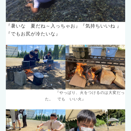
『暑いな 夏だね～入っちゃお』『気持ちいいね 』
『でもお尻が冷たいな』
『やっぱり、火をつけるのは大変だっ
た。 でも いい火』