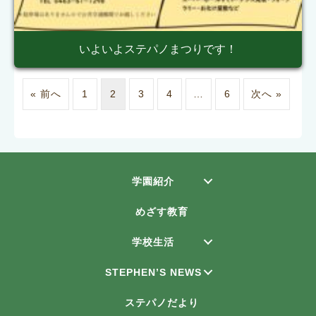
いよいよステパノまつりです！
« 前へ
1
2
3
4
…
6
次へ »
学園紹介
めざす教育
学校生活
STEPHEN’S NEWS
ステパノだより